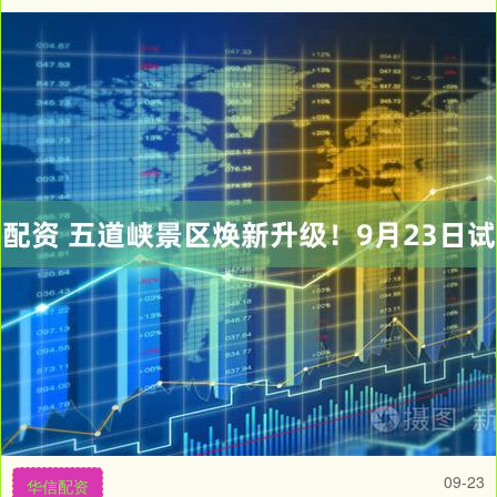
09-23
华信配资