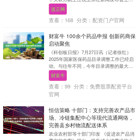
示，近年来，农民收入稳定增长，城乡居
道正网
民收入倍差持....
查看：
168
分类：
配资门户官网
财富牛 100余个药品申报 创新药商保
启动聚焦
《科创板日报》7月27日讯（记者徐红）
2025年国家医保药品目录调整工作已经启
动。与往年不同，今年目录调整的最大焦
点莫过于将增设商业健康保险创新药品目
财富牛
录（简称“....
查看：
99
分类：
免费股票配资平台
官网
恒信策略 十部门：支持完善农产品市
场、冷链集配中心等现代流通网络，
完善县乡村物流配送体系
农业农村部等十部门印发 《促进农产品消