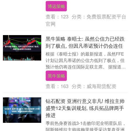
效力于英超伯恩茅斯队。他在美加墨世界
博远策略
杯上是巴....
查看：
123
分类：
免费股票配资平台
官网
黑牛策略 泰晤士: 虽然公信力已经跌
到了极点, 但因凡蒂诺预计仍会连任
根据《泰晤士报》的最新报道，虽然FFE
计划让因凡蒂诺的公信力低到了极点，但
预计他仍将连任国际足联主席。 据报道，
多名业内核心知情人士指出，对于因凡蒂
黑牛策略
诺尝试出售世....
查看：
163
分类：
威海期货配资
钻石配资 亚洲行意义非凡! 维拉主帅
盛赞12天集训规划, 练兵拓品牌两手
推进
季前热身赛首战3-1击败印尼全明星队后，
阿斯顿维拉主帅埃梅里接受采访复盘亚洲