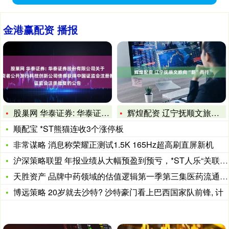
金港赢配资 播报
股巢网 华泰证券: 华泰证券股份有限公司关于向专业投资者公开
辉煌配资 辽宁抚顺文旅向“新”而行
顺配宝 *ST熊猫连收3个涨停板
非常谋略 消息称荣耀正测试1.5K 165Hz超高刷直屏新机
沪深策略联盟 年报业绩从大幅预盈到预亏，*ST人乐“关联交易
天胜资产 品牌中药领域的估值逻辑第一季第三集医药流通业务增速
博远策略 20岁就去沙特? 沙特豪门看上巴西国家队前锋, 计