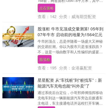
168套，网签面积13541.6平方米，其中住
宅网签89套，网签面积10896.78....
点石策略
查看：
142
分类：
威海期货配资
股涨柜 牛市见顶成交量测算! 05年到
07年牛市 启动前的地量为1564亿元
牛市的顶点，总是伴随着一场盛大又神秘
的交易狂潮。你以为股市只是涨涨跌跌？
不，这是一场由数字和人性编织的盛宴。
曾经有人戏言：“量价齐飞，牛市才能高
股涨柜
歌”，而历史告诉....
查看：
195
分类：
金港赢配资
星星配资 从“车找桩”到“桩找车”：新
能源汽车充电也能“叫外卖”了
通过系统后台定位，小哥邢师傅指挥移动
充电车到达一辆新能源汽车旁边后拨通车
主电话，车主接通电话并远程打开车辆充