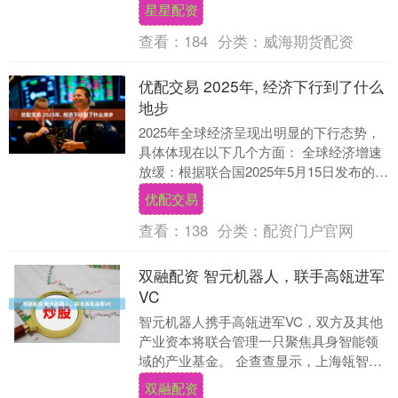
电口，邢师傅拔出充电枪开始给车辆充
星星配资
电……9月5日晚上....
查看：
184
分类：
威海期货配资
优配交易 2025年, 经济下行到了什么
地步
2025年全球经济呈现出明显的下行态势，
具体体现在以下几个方面： 全球经济增速
放缓：根据联合国2025年5月15日发布的
《2025年全球经济形势与前景年中更
优配交易
新》....
查看：
138
分类：
配资门户官网
双融配资 智元机器人，联手高瓴进军
VC
智元机器人携手高瓴进军VC，双方及其他
产业资本将联合管理一只聚焦具身智能领
域的产业基金。 企查查显示，上海瓴智新
创创业投资合伙企业（有限合伙）近日出
双融配资