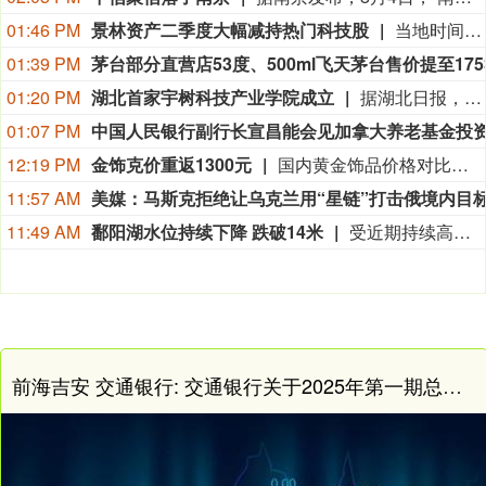
01:46 PM
景林资产二季度大幅减持热门科技股
当地时间8月7日，知名千亿级私募景林资产披露2026年二季度末最新美股持仓（13F）。二季度，景林资产清仓英伟达、META等热门科技股，大幅减持英特尔、网易、谷歌等标的；景林资产在二季度末的美股持仓市值从38.8亿美元大幅下降至21.9亿美元，降幅达43%。在大幅收缩多只原有持仓的同时，景林资产也对部分半导体产业链公司进行了布局，包括近期业绩超预期的美国光模块制造商AAOI（应用光电）。
01:39 PM
01:20 PM
湖北首家宇树科技产业学院成立
据湖北日报，8月7日，湖北省首家宇树科技产业学院在长江工程职业技术学院成立。据悉，“宇树科技产业学院”由宇树科技股份有限公司与长江工程职业技术学院共建，实行“企业专家任院长、校内教授任执行副院长”双院长制管理架构，聚焦机器人调试、运维、技术支持等市场紧缺岗位，精准培育紧缺人才。
01:07 PM
12:19 PM
金饰克价重返1300元
国内黄金饰品价格对比显示，国内多家品牌足金饰品价格重返1300元，其中周生生足金饰品报1315元/克，周大福报价1308元/克，老庙黄金报价1310元/克。
11:57 AM
11:49 AM
鄱阳湖水位持续下降 跌破14米
受近期持续高温天气影响，我国最大淡水湖鄱阳湖水位快速下降。截至8月8日8时，鄱阳湖标志性水文站星子站水位下降至13.97米，较昨日下降0.13米，鄱阳湖湖口站水位下降至13.84米，湖区两岸退水痕迹明显。（央视新闻）
前海吉安 交通银行: 交通银行关于2025年第一期总损失吸收能力非资本债券（债券通）发行完毕的公告