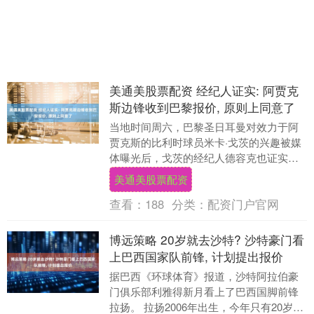
美通美股票配资 经纪人证实: 阿贾克
斯边锋收到巴黎报价, 原则上同意了
当地时间周六，巴黎圣日耳曼对效力于阿
贾克斯的比利时球员米卡·戈茨的兴趣被媒
体曝光后，戈茨的经纪人德容克也证实了
此事。在接受荷兰媒体采访时，德容克证
美通美股票配资
实，戈茨“已经....
查看：
188
分类：
配资门户官网
博远策略 20岁就去沙特? 沙特豪门看
上巴西国家队前锋, 计划提出报价
据巴西《环球体育》报道，沙特阿拉伯豪
门俱乐部利雅得新月看上了巴西国脚前锋
拉扬。 拉扬2006年出生，今年只有20岁，