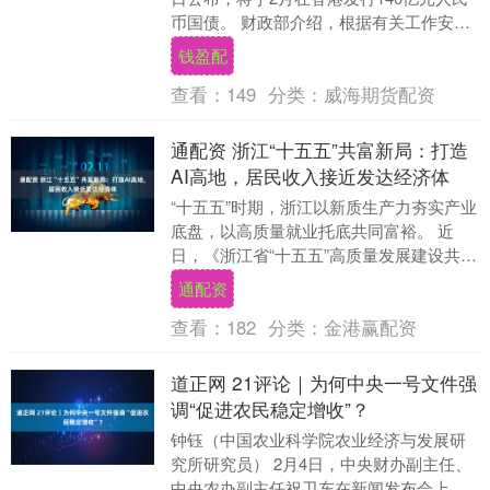
币国债。 财政部介绍，根据有关工作安
排，将于2月11日在香港特别行政区发行
钱盈配
2....
查看：
149
分类：
威海期货配资
通配资 浙江“十五五”共富新局：打造
AI高地，居民收入接近发达经济体
“十五五”时期，浙江以新质生产力夯实产业
底盘，以高质量就业托底共同富裕。 近
日，《浙江省“十五五”高质量发展建设共同
富裕示范区规划（征求意见稿）》（以下
通配资
简称《征....
查看：
182
分类：
金港赢配资
道正网 21评论｜为何中央一号文件强
调“促进农民稳定增收”？
钟钰（中国农业科学院农业经济与发展研
究所研究员） 2月4日，中央财办副主任、
中央农办副主任祝卫东在新闻发布会上表