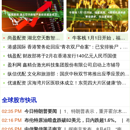
尚盈配资 湖北空天数智产业投资基金成立
牛客栈 1月1日开始，福星高照，4属相机遇多多，事业进步，生
港盛国际 香港警务处回应“青衣双尸命案”：已安排验尸，重案组
钱盈配 财政部将于2月在香港发行140亿元人民币国债
盈利网 鑫精合激光科技集团股份有限公司启动上市辅导
纵信优配 文化和旅游部：国庆中秋双节将推出应季应景的特色活动
优速配资 滨海湾片区医联体成立！东莞四大片区健康“协同网”成
全球股市快讯
02:35 PM
今日特朗普要闻
1、特朗普表示，重开霍尔木兹海峡的谈判正在推进，尽管伊朗议员正在考虑对与美国和以色列相关的船只实施限制。 2、特朗普：（关于人工智能）这可能比石油还要重要。谁赢得人工智能，谁就赢得一切。就是如此重要。人工智能比互联网大很多倍。 3、报道称，美国总统特朗普近日在一次私下会晤中表示，他希望副总统万斯能够赢得2028年总统大选。 4、美国总统特朗普当地时间8月7日宣布，联邦政府将向多个关键矿产和电池项目投资30亿美元，旨在增加美国国内产量，并以此推动国家安全与产业政策。 5、美国总统特朗普6日否认他对国防部长赫格塞思不满，称对赫格塞思所做的工作“非常满意”。 6、白宫本周致信库克称，特朗普“正在考虑”解除其职务，并要求她在三周内回应有关抵押贷款欺诈的指控。 7、特朗普媒体集团退出与Crypto.com的两项交易。 8、当地时间8月6日，有记者在采访美国总统特朗普时提出，如果民主党人在中期选举后控制国会众议院，可能会再次试图弹劾他，特朗普表示，“很多人说我是有史以来最伟大的总统之一”。
02:16 PM
布伦特原油暗盘跌破82美元，日内跌超1.6%。
02:05 PM
中信聚信落子南京
据南京发布，8月4日，“南京聚信天晟股权投资合伙企业（有限合伙）”正式落地紫金山国际科创基金街区。基金规模10.01亿元，管理人为中信聚信（北京）资本管理有限公司，其向上穿透的实际控制人为中信集团，管理人整体管理规模超百亿元。该基金在2026紫金山创投大会上签约启动组建，将重点投向新一代信息技术、高端装备、新材料、新能源、生物医药及新消费等领域，为南京科创产业注入新的资本动能。