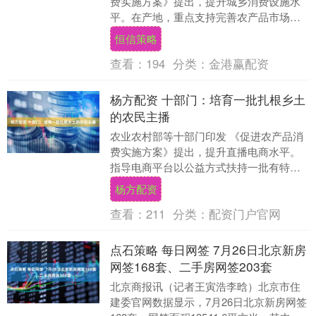
费实施方案》提出，提升城乡消费设施水
平。在产地，重点支持完善农产品市场、
冷链集配中心等现代流通网络，提升区域
恒信策略
性预冷烘干、贮....
查看：
194
分类：
金港赢配资
杨方配资 十部门：培育一批扎根乡土
的农民主播
农业农村部等十部门印发 《促进农产品消
费实施方案》提出，提升直播电商水平。
指导电商平台以公益方式扶持一批有特色
有潜力的乡村，培育一批扎根乡土的农民
杨方配资
主播。引导电商....
查看：
211
分类：
配资门户官网
点石策略 每日网签 7月26日北京新房
网签168套、二手房网签203套
北京商报讯（记者王寅浩李晗）北京市住
建委官网数据显示，7月26日北京新房网签