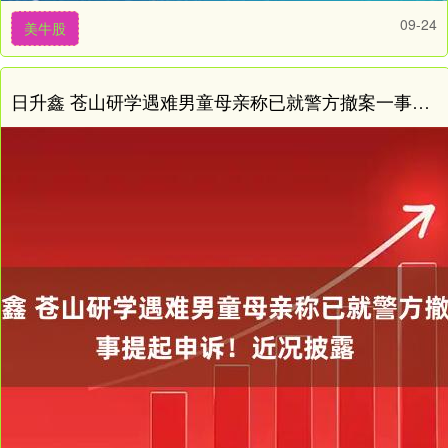
09-24
美牛股
日升鑫 苍山研学遇难男童母亲称已就警方撤案一事提起申诉！近况披露